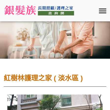
紅樹林護理之家 ( 淡水區 )